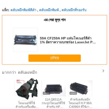
ตลับหมึกพิมพ์สีดำ
ตลับหมึกพิมพ์
ตลับหมึกที่รองรับ
แท็ก:
,
,
এর সেরা মূল্য পান
59A CF259A HP แท่นโทเนอร์สีดํา
1% อัตราความบกพร่อง LaserJet Pro
M404 MFP428 ซีรี่ย์
চালিয়ে
ตลับผงหมึก
มากกว่า
A 18A
CF233A 33A
11A Q6511A
สำหรับตลับหมึก
W9014MC
ner ใช้
โทนเนอร์ที่ใช้
กระปุกโทเนอร์ที่ใช้
โทนเนอร์ H P 96A
หมึก 1100 หน้า
สำหรับเครื่องพิมพ์
สําหรับ HP
C4096A ที่ใช้งาน
สำหรับ La