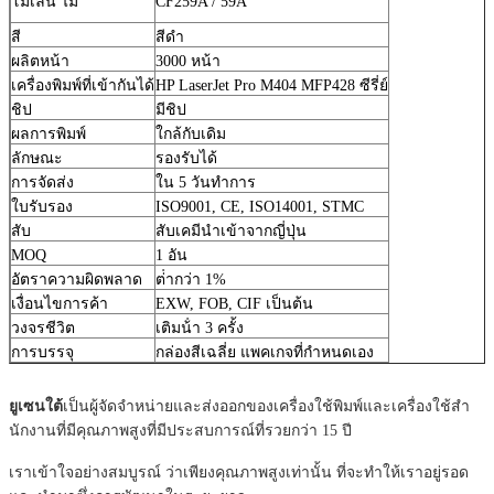
โมเลน ไม่
CF259A / 59A
สี
สีดํา
ผลิตหน้า
3000 หน้า
เครื่องพิมพ์ที่เข้ากันได้
HP LaserJet Pro M404 MFP428 ซีรี่ย์
ชิป
มีชิป
ผลการพิมพ์
ใกล้กับเดิม
ลักษณะ
รองรับได้
การจัดส่ง
ใน 5 วันทําการ
ใบรับรอง
ISO9001, CE, ISO14001, STMC
สับ
สับเคมีนําเข้าจากญี่ปุ่น
MOQ
1 อัน
อัตราความผิดพลาด
ต่ํากว่า 1%
เงื่อนไขการค้า
EXW, FOB, CIF เป็นต้น
วงจรชีวิต
เติมน้ํา 3 ครั้ง
การบรรจุ
กล่องสีเฉลี่ย แพคเกจที่กําหนดเอง
ยูเซนใต้
เป็นผู้จัดจําหน่ายและส่งออกของเครื่องใช้พิมพ์และเครื่องใช้สํา
นักงานที่มีคุณภาพสูงที่มีประสบการณ์ที่รวยกว่า 15 ปี
เราเข้าใจอย่างสมบูรณ์ ว่าเพียงคุณภาพสูงเท่านั้น ที่จะทําให้เราอยู่รอด