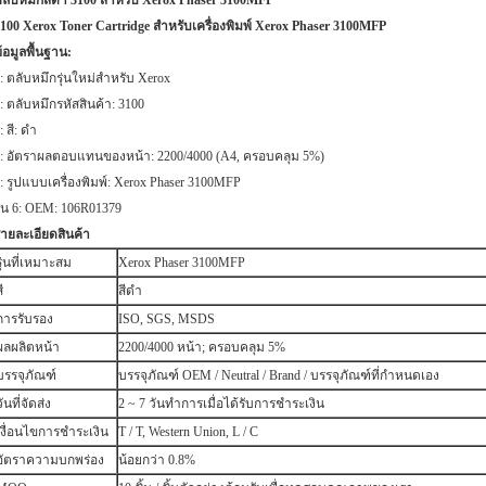
ลับหมึกสีดำ 3100 สำหรับ Xerox Phaser 3100MFP
100 Xerox Toner Cartridge สำหรับเครื่องพิมพ์ Xerox Phaser 3100MFP
้อมูลพื้นฐาน:
: ตลับหมึกรุ่นใหม่สำหรับ Xerox
: ตลับหมึกรหัสสินค้า: 3100
: สี: ดำ
: อัตราผลตอบแทนของหน้า: 2200/4000 (A4, ครอบคลุม 5%)
: รูปแบบเครื่องพิมพ์: Xerox Phaser 3100MFP
ุ่น 6: OEM: 106R01379
ายละเอียดสินค้า
รุ่นที่เหมาะสม
Xerox Phaser 3100MFP
ี
สีดำ
การรับรอง
ISO, SGS, MSDS
ผลผลิตหน้า
2200/4000 หน้า;
ครอบคลุม 5%
บรรจุภัณฑ์
บรรจุภัณฑ์ OEM / Neutral / Brand / บรรจุภัณฑ์ที่กำหนดเอง
วันที่จัดส่ง
2 ~ 7 วันทำการเมื่อได้รับการชำระเงิน
เงื่อนไขการชำระเงิน
T / T, Western Union, L / C
อัตราความบกพร่อง
น้อยกว่า 0.8%