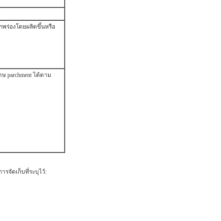
กพร่องโดยผลิตขึ้นหรือ
าษ parchment ได้ตาม
จัดเก็บที่ระบุไว้: