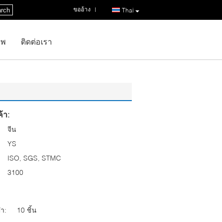
ขออ้าง
|
rch
Thai
าพ
ติดต่อเรา
้า:
จีน
YS
ISO, SGS, STMC
3100
่ำ:
10 ชิ้น