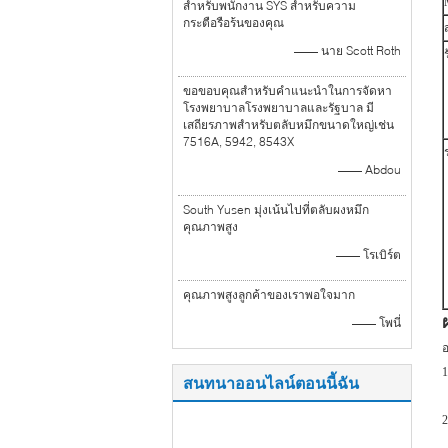
สำหรับพนักงาน SYS สำหรับความ
กระตือรือร้นของคุณ
—— นาย Scott Roth
ขอขอบคุณสำหรับคำแนะนำในการจัดหา
โรงพยาบาลโรงพยาบาลและรัฐบาล มี
เสถียรภาพสำหรับตลับหมึกขนาดใหญ่เช่น
7516A, 5942, 8543X
—— Abdou
South Yusen มุ่งเน้นไปที่ตลับผงหมึก
คุณภาพสูง
—— โรเบิร์ต
คุณภาพสูงลูกค้าของเราพอใจมาก
—— โพนี่
อ
1
สนทนาออนไลน์ตอนนี้ฉัน
2