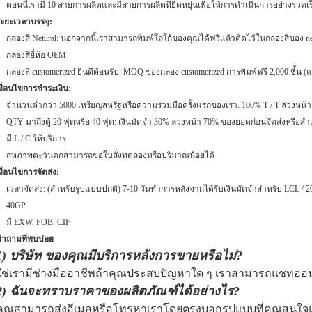
ตอนนี้เรามี 10 สายการผลิตและมีสายการผลิตที่ยืดหยุ่นเพื่อให้การดำเนินการอย่างรวด
ะยะเวลาบรรจุ:
กล่องสี Netural: นอกจากนี้เราสามารถพิมพ์โลโก้ของคุณได้ฟรีแล้วติดไว้ในกล่องสีของ ne
กล่องสียี่ห้อ OEM
กล่องสี customerized ยินดีต้อนรับ: MOQ ของกล่อง customerized การพิมพ์ฟรี 2,000 ชิ้น
งื่อนไขการชำระเงิน:
จำนวนต่ำกว่า 5000 เหรียญสหรัฐหรือความร่วมมือครั้งแรกของเรา: 100% T / T ล่วงหน้าเป็
QTY มาถึงตู้ 20 ฟุตหรือ 40 ฟุต: เงินมัดจำ 30% ล่วงหน้า 70% ของยอดก่อนจัดส่งหรือสำ
มี L / C ให้บริการ
สหภาพตะวันตกสามารถขอใบสั่งทดลองหรือปริมาณน้อยได้
งื่อนไขการจัดส่ง:
เวลาจัดส่ง: (สำหรับรูปแบบปกติ) 7-10 วันทำการหลังจากได้รับเงินมัดจำสำหรับ LCL / 2
40GP
มี EXW, FOB, CIF
ำถามที่พบบ่อย
1) บริษัท ของคุณมีบริการหลังการขายหรือไม่?
ใช่เรามีช่างมืออาชีพถ้าคุณประสบปัญหาใด ๆ เราสามารถแชทออ
2) ฉันจะทราบราคาของผลิตภัณฑ์ได้อย่างไร?
คุณสามารถส่งอีเมลหรือโทรหาเราโดยตรงบอกรูปแบบที่คุณสนใจแล้วเ