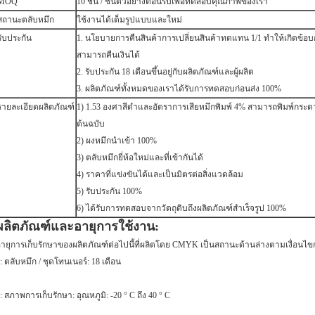
MOQ
10 ชิ้น / ชิ้นตัวอย่างต้อนรับเพื่อทดสอบคุณภาพของเรา
สถานะตลับหมึก
ใช้งานได้เต็มรูปแบบและใหม่
รับประกัน
1. นโยบายการคืนสินค้าการเปลี่ยนสินค้าทดแทน 1/1 ทำให้เกิดข้อบ
สามารถคืนเงินได้
2. รับประกัน 18 เดือนขึ้นอยู่กับผลิตภัณฑ์และผู้ผลิต
3. ผลิตภัณฑ์ทั้งหมดของเราได้รับการทดสอบก่อนส่ง 100%
รายละเอียดผลิตภัณฑ์
1) 1.53 องศาสีดำและอัตราการเสียหมึกพิมพ์ 4% สามารถพิมพ์กระด
ต้นฉบับ
2) ผงหมึกนำเข้า 100%
3) ตลับหมึกยี่ห้อใหม่และที่เข้ากันได้
4) ราคาที่แข่งขันได้และเป็นมิตรต่อสิ่งแวดล้อม
5) รับประกัน 100%
6) ได้รับการทดสอบจากวัตถุดิบถึงผลิตภัณฑ์สำเร็จรูป 100%
ผลิตภัณฑ์และอายุการใช้งาน:
ายุการเก็บรักษาของผลิตภัณฑ์ต่อไปนี้ที่ผลิตโดย CMYK เป็นสถานะด้านล่างตามเงื่อนไขการ
: ตลับหมึก / ชุดโทนเนอร์: 18 เดือน
: สภาพการเก็บรักษา: อุณหภูมิ: -20 ° C ถึง 40 ° C