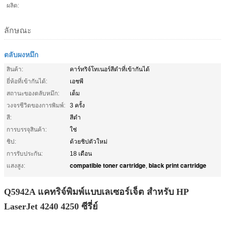
ผลิต:
ลักษณะ
ตลับผงหมึก
สินค้า:
คาร์ทริจ์โทเนอร์สีดําที่เข้ากันได้
ยี่ห้อที่เข้ากันได้:
เอชพี
สถานะของตลับหมึก:
เต็ม
วงจรชีวิตของการพิมพ์:
3 ครั้ง
สี:
สีดำ
การบรรจุสินค้า:
ใช่
ชิป:
ด้วยชิปตัวใหม่
การรับประกัน:
18 เดือน
compatible toner cartridge
black print cartridge
แสงสูง:
,
Q5942A แคทริจ์พิมพ์แบบเลเซอร์เจ็ต สําหรับ HP
LaserJet 4240 4250 ซีรี่ย์