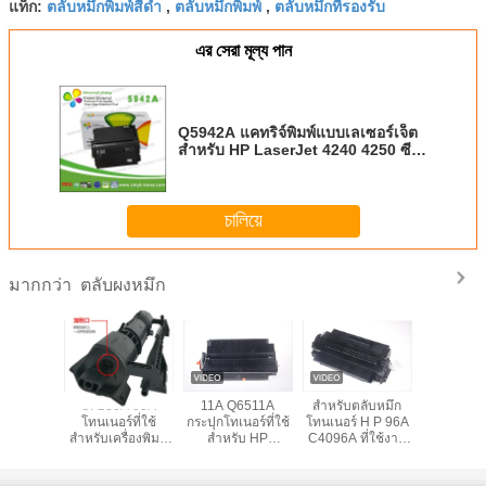
ตลับหมึกพิมพ์สีดำ
ตลับหมึกพิมพ์
ตลับหมึกที่รองรับ
แท็ก:
,
,
এর সেরা মূল্য পান
Q5942A แคทริจ์พิมพ์แบบเลเซอร์เจ็ต
สําหรับ HP LaserJet 4240 4250 ซีรี่
ย์
চালিয়ে
ตลับผงหมึก
มากกว่า
A 18A
CF233A 33A
11A Q6511A
สำหรับตลับหมึก
W9014MC
ner ใช้
โทนเนอร์ที่ใช้
กระปุกโทเนอร์ที่ใช้
โทนเนอร์ H P 96A
หมึก 1100 หน้า
สำหรับเครื่องพิมพ์
สําหรับ HP
C4096A ที่ใช้งาน
สำหรับ La
M104
LaserJet Ultra
LaserJet 2410
ร่วมกันได้กับ H P
Manage
p 132fw
M106w M134a
2420 2430 สีดํา
LaserJet 2100N
E825