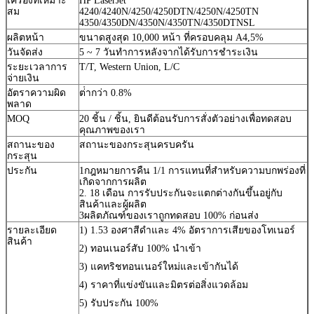
เครื่องที่เหมาะ
HP LaserJet
สม
4240/4240N/4250/4250DTN/4250N/4250TN
4350/4350DN/4350N/4350TN/4350DTNSL
ผลิตหน้า
ขนาดสูงสุด 10,000 หน้า ที่ครอบคลุม A4,5%
วันจัดส่ง
5 ~ 7 วันทําการหลังจากได้รับการชําระเงิน
ระยะเวลาการ
T/T, Western Union, L/C
จ่ายเงิน
อัตราความผิด
ต่ํากว่า 0.8%
พลาด
MOQ
20 ชิ้น / ชิ้น, ยินดีต้อนรับการสั่งตัวอย่างเพื่อทดสอบ
คุณภาพของเรา
สถานะของ
สถานะของกระสุนครบครัน
กระสุน
ประกัน
1กฎหมายการคืน 1/1 การแทนที่สําหรับความบกพร่องที่
เกิดจากการผลิต
2. 18 เดือน การรับประกันจะแตกต่างกันขึ้นอยู่กับ
สินค้าและผู้ผลิต
3ผลิตภัณฑ์ของเราถูกทดสอบ 100% ก่อนส่ง
รายละเอียด
1) 1.53 องศาสีดําและ 4% อัตราการเสียของโทเนอร์
สินค้า
2) ทอนเนอร์สับ 100% นําเข้า
3) แคทริชทอนเนอร์ใหม่และเข้ากันได้
4) ราคาที่แข่งขันและมิตรต่อสิ่งแวดล้อม
5) รับประกัน 100%