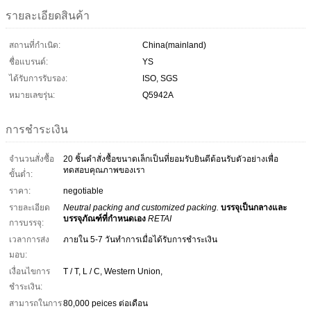
รายละเอียดสินค้า
สถานที่กำเนิด:
China(mainland)
ชื่อแบรนด์:
YS
ได้รับการรับรอง:
ISO, SGS
หมายเลขรุ่น:
Q5942A
การชำระเงิน
จำนวนสั่งซื้อ
20 ชิ้นคำสั่งซื้อขนาดเล็กเป็นที่ยอมรับยินดีต้อนรับตัวอย่างเพื่อ
ทดสอบคุณภาพของเรา
ขั้นต่ำ:
ราคา:
negotiable
รายละเอียด
Neutral packing and customized packing.
บรรจุเป็นกลางและ
บรรจุภัณฑ์ที่กำหนดเอง
RETAI
การบรรจุ:
เวลาการส่ง
ภายใน 5-7 วันทำการเมื่อได้รับการชำระเงิน
มอบ:
เงื่อนไขการ
T / T, L / C, Western Union,
ชำระเงิน:
สามารถในการ
80,000 peices ต่อเดือน