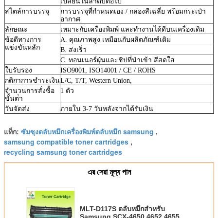
เปลี่ยนในลําดับต่อไป
สไตล์การบรรจุ
การบรรจุที่กําหนดเอง / กล่องสีเฉลี่ย พร้อมกระเป๋า
อากาศ
ลักษณะ
เหมาะกับเครื่องพิมพ์ และทํางานได้ดีบนเครื่องเดิม
ข้อดีทางการ
A. คุณภาพสูง เหมือนกับผลิตภัณฑ์เดิม
แข่งขันหลัก
B. ส่งเร็ว
C. ทอนเนอร์ฝุ่นและชิปที่นําเข้า สีสดใส
ใบรับรอง
ISO9001, ISO14001 / CE / ROHS
กติกาการชําระเงิน
L/C, T/T, Western Union,
จํานวนการสั่งซื้อ
1 ตัว
ขั้นต่ํา
วันจัดส่ง
ภายใน 3-7 วันหลังจากได้รับเงิน
ซัมซุงตลับหมึกเครื่องพิมพ์ตลับหมึก samsung
แท็ก:
,
samsung compatible toner cartridges
,
recycling samsung toner cartridges
এর সেরা মূল্য পান
MLT-D117S ตลับหมึกสำหรับ
Samsung SCX-4650 4652 4655