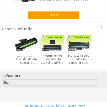
চালিয়ে
ตลับหมึก
มากกว่า
7S ตลับ
ตลับหมึกขนาด
ตลับหมึกสีดำใช้
MLT-D117S ตลับ
ตลับหมึก 1
ำหรับ
117S ที่ใช้สำหรับ
งานร่วมกันได้
หมึกสำหรับ
สำหรับ S
g SCX-
Samsung
117S สำหรับใช้กับ
Samsung SCX-
SL-M262
 4652F
LaserJet SCX-
ซัมซุง SCX-4650
4650 4652 4655
2825 282
55
4650F 4652F
4652 4655
2676 287
4655
สีด
เปลี่ยนภาษา
Thai
บ้าน
|
เกี่ยวกับเรา
|
แผนผังเว็บไซต์
|
Privacy Policy