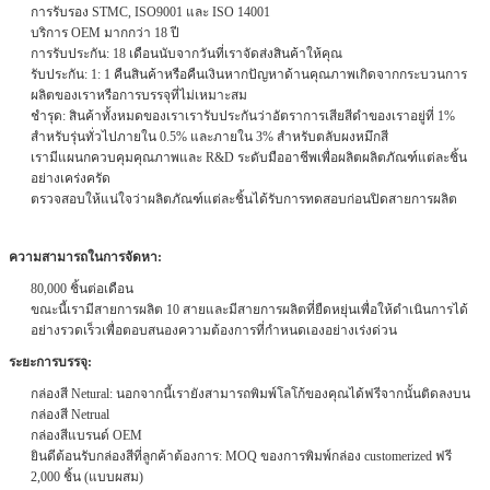
การรับรอง STMC, ISO9001 และ ISO 14001
บริการ OEM มากกว่า 18 ปี
การรับประกัน: 18 เดือนนับจากวันที่เราจัดส่งสินค้าให้คุณ
รับประกัน: 1: 1 คืนสินค้าหรือคืนเงินหากปัญหาด้านคุณภาพเกิดจากกระบวนการ
ผลิตของเราหรือการบรรจุที่ไม่เหมาะสม
ชำรุด: สินค้าทั้งหมดของเราเรารับประกันว่าอัตราการเสียสีดำของเราอยู่ที่ 1%
สำหรับรุ่นทั่วไปภายใน 0.5% และภายใน 3% สำหรับตลับผงหมึกสี
เรามีแผนกควบคุมคุณภาพและ R&D ระดับมืออาชีพเพื่อผลิตผลิตภัณฑ์แต่ละชิ้น
อย่างเคร่งครัด
ตรวจสอบให้แน่ใจว่าผลิตภัณฑ์แต่ละชิ้นได้รับการทดสอบก่อนปิดสายการผลิต
ความสามารถในการจัดหา:
80,000 ชิ้นต่อเดือน
ขณะนี้เรามีสายการผลิต 10 สายและมีสายการผลิตที่ยืดหยุ่นเพื่อให้ดำเนินการได้
อย่างรวดเร็วเพื่อตอบสนองความต้องการที่กำหนดเองอย่างเร่งด่วน
ระยะการบรรจุ:
กล่องสี Netural: นอกจากนี้เรายังสามารถพิมพ์โลโก้ของคุณได้ฟรีจากนั้นติดลงบน
กล่องสี Netrual
กล่องสีแบรนด์ OEM
ยินดีต้อนรับกล่องสีที่ลูกค้าต้องการ: MOQ ของการพิมพ์กล่อง customerized ฟรี
2,000 ชิ้น (แบบผสม)