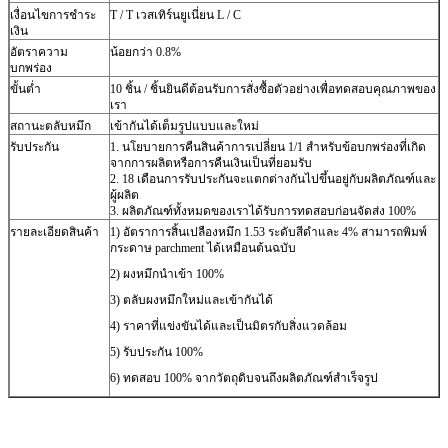
เงื่อนไขการชำระ
T / T เวสเทิร์นยูเนี่ยน L / C
เงิน
อัตราความ
น้อยกว่า 0.8%
บกพร่อง
ขั้นต่ำ
10 ชิ้น / ชิ้นยินดีต้อนรับการสั่งซื้อตัวอย่างเพื่อทดสอบคุณภาพของ
เรา
สถานะตลับหมึก
เข้ากันได้เต็มรูปแบบและใหม่
รับประกัน
1. นโยบายการคืนสินค้าการเปลี่ยน 1/1 สำหรับข้อบกพร่องที่เกิด
จากการผลิตหรือการคืนเงินเป็นที่ยอมรับ
2. 18 เดือนการรับประกันจะแตกต่างกันไปขึ้นอยู่กับผลิตภัณฑ์และ
ผู้ผลิต
3. ผลิตภัณฑ์ทั้งหมดของเราได้รับการทดสอบก่อนจัดส่ง 100%
รายละเอียดสินค้า
1) อัตราการสิ้นเปลืองหมึก 1.53 ระดับสีดำและ 4% สามารถพิมพ์
กระดาษ parchment ได้เหมือนต้นฉบับ
2) ผงหมึกนำเข้า 100%
3) ตลับผงหมึกใหม่และเข้ากันได้
4) ราคาที่แข่งขันได้และเป็นมิตรกับสิ่งแวดล้อม
5) รับประกัน 100%
6) ทดสอบ 100% จากวัตถุดิบจนถึงผลิตภัณฑ์สำเร็จรูป