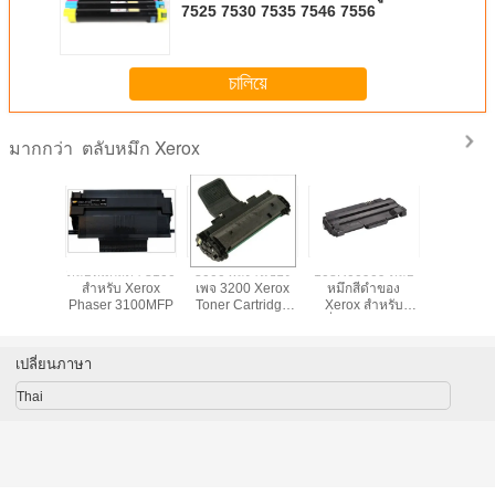
7525 7530 7535 7546 7556
চালিয়ে
ตลับหมึก Xerox
มากกว่า
ก Xerox
ตลับหมึกสีดำ 3100
3000 ผลงานของ
108R00909 ตลับ
หมึกรีไซเค
หรับตลับ
สำหรับ Xerox
เพจ 3200 Xerox
หมึกสีดำของ
Phaser 6
ับ Xerox
Phaser 3100MFP
Toner Cartridge
Xerox สำหรับ
Magenta
 3435D
สำหรับ Xerox
เครื่องพิมพ์ Xerox
Xerox 
N สีดำ
Phaser 3200MFP
Phaser
สีดำ
3140/3155/3160
เปลี่ยนภาษา
Thai