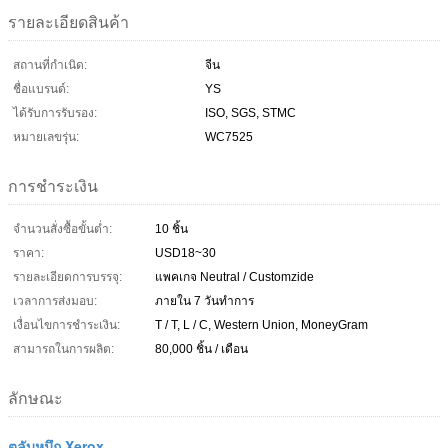
รายละเอียดสินค้า
สถานที่กำเนิด:
จีน
ชื่อแบรนด์:
YS
ได้รับการรับรอง:
ISO, SGS, STMC
หมายเลขรุ่น:
WC7525
การชำระเงิน
จำนวนสั่งซื้อขั้นต่ำ:
10 ชิ้น
ราคา:
USD18~30
รายละเอียดการบรรจุ:
แพคเกจ Neutral / Customzide
เวลาการส่งมอบ:
ภายใน 7 วันทำการ
เงื่อนไขการชำระเงิน:
T / T, L / C, Western Union, MoneyGram
สามารถในการผลิต:
80,000 ชิ้น / เดือน
ลักษณะ
ตลับหมึก Xerox